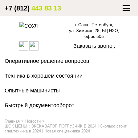
+7 (812)
443 83 13
Togg
navig
г. Санкт-Петербург,
ул. Химиков 28, БЦ Н2О,
офис 505
Заказать звонок
Оперативное решение вопросов
Техника в хорошем состоянии
Опытные машинисты
Быстрый документооборот
Главная
Новости
ШОК ЦЕНЫ : ЭКСКАВАТОР ПОГРУЗЧИК В 2024 | Сколько стоит
спецтехника в 2024 | Новая спецтехника 2024